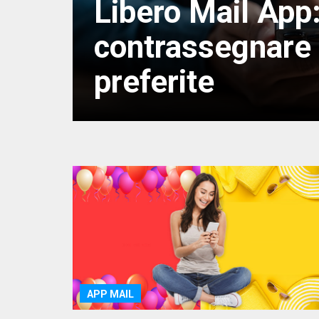
Libero Mail App
contrassegnare 
preferite
APP MAIL