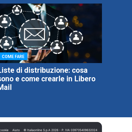
COME FARE
Liste di distribuzione: cosa
sono e come crearle in Libero
Mail
cookie
Aiuto
© Italiaonline S.p.A 2026 - P. IVA 039705409632024